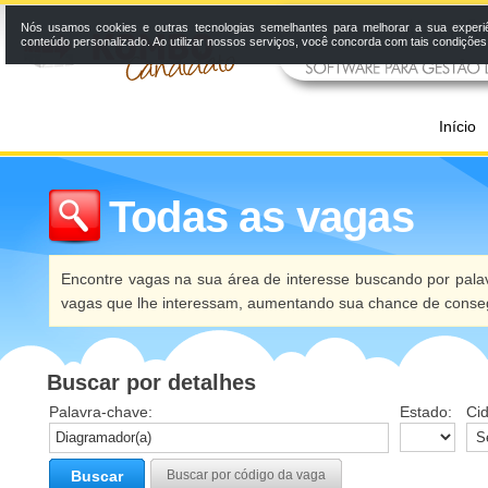
Nós usamos cookies e outras tecnologias semelhantes para melhorar a sua experi
conteúdo personalizado. Ao utilizar nossos serviços, você concorda com tais condiçõe
Início
Todas as vagas
Encontre vagas na sua área de interesse buscando por palav
vagas que lhe interessam, aumentando sua chance de conseg
Buscar por detalhes
Palavra-chave:
Estado:
Ci
Buscar
Buscar por código da vaga