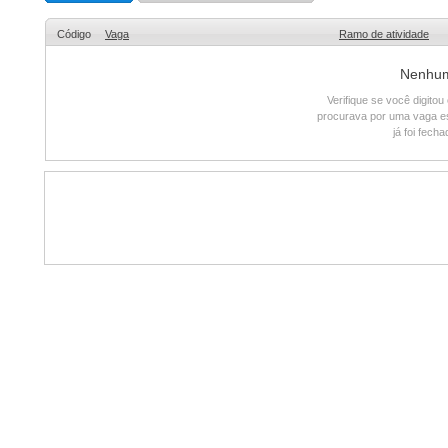
Código
Vaga
Ramo de atividade
Nenhum 
Verifique se você digito
procurava por uma vaga e
já foi fech