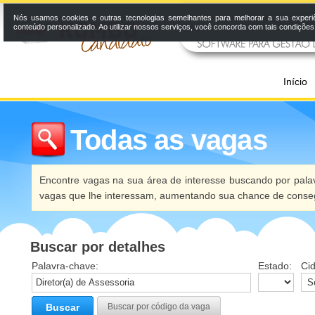
Nós usamos cookies e outras tecnologias semelhantes para melhorar a sua experi
conteúdo personalizado. Ao utilizar nossos serviços, você concorda com tais condiçõe
Início
Todas as vagas
Encontre vagas na sua área de interesse buscando por palav
vagas que lhe interessam, aumentando sua chance de conseg
Buscar por detalhes
Palavra-chave:
Estado:
Ci
Buscar
Buscar por código da vaga