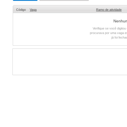
Código
Vaga
Ramo de atividade
Nenhum 
Verifique se você digito
procurava por uma vaga e
já foi fech