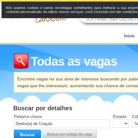
Nós usamos cookies e outras tecnologias semelhantes para melhorar a sua experi
conteúdo personalizado. Ao utilizar nossos serviços, você concorda com tais condiçõe
Início
Todas as vagas
Encontre vagas na sua área de interesse buscando por palav
vagas que lhe interessam, aumentando sua chance de conseg
Buscar por detalhes
Palavra-chave:
Estado:
Ci
Buscar
Buscar por código da vaga