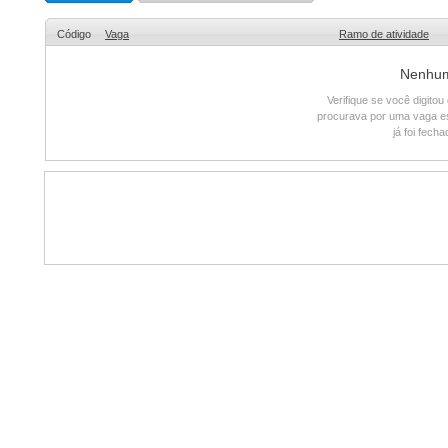
Código
Vaga
Ramo de atividade
Nenhum 
Verifique se você digito
procurava por uma vaga e
já foi fech