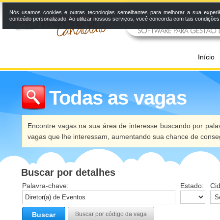
Nós usamos cookies e outras tecnologias semelhantes para melhorar a sua experi
conteúdo personalizado. Ao utilizar nossos serviços, você concorda com tais condiçõe
Início
Todas as vagas
Encontre vagas na sua área de interesse buscando por palav
vagas que lhe interessam, aumentando sua chance de conseg
Buscar por detalhes
Palavra-chave:
Estado:
Ci
Buscar
Buscar por código da vaga