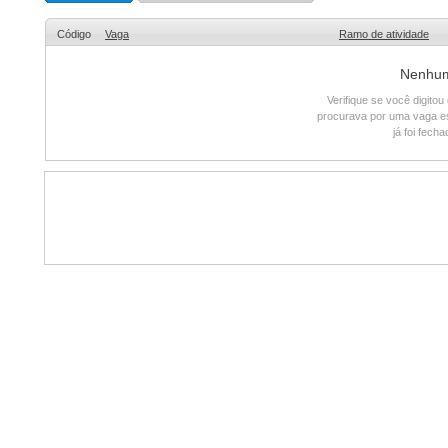
Código
Vaga
Ramo de atividade
Nenhum 
Verifique se você digito
procurava por uma vaga e
já foi fech