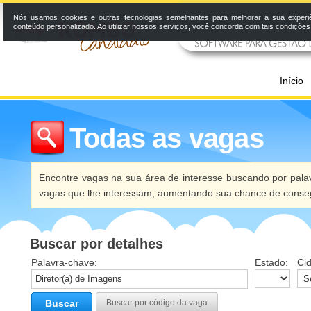
Nós usamos cookies e outras tecnologias semelhantes para melhorar a sua experi
conteúdo personalizado. Ao utilizar nossos serviços, você concorda com tais condiçõe
Início
Todas as vagas
Encontre vagas na sua área de interesse buscando por palav
vagas que lhe interessam, aumentando sua chance de conseg
Buscar por detalhes
Palavra-chave:
Estado:
Ci
Buscar
Buscar por código da vaga