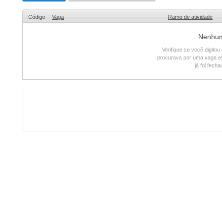
Código
Vaga
Ramo de atividade
Nenhum 
Verifique se você digito
procurava por uma vaga e
já foi fech