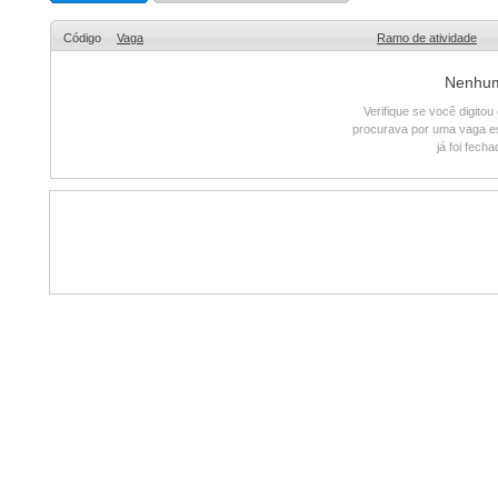
Código
Vaga
Ramo de atividade
Nenhum 
Verifique se você digito
procurava por uma vaga e
já foi fech