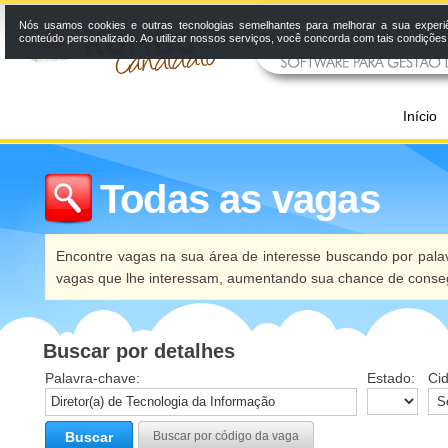
Nós usamos cookies e outras tecnologias semelhantes para melhorar a sua experi
conteúdo personalizado. Ao utilizar nossos serviços, você concorda com tais condiçõe
Início
Todas as vagas
Encontre vagas na sua área de interesse buscando por palav
vagas que lhe interessam, aumentando sua chance de conseg
Buscar por detalhes
Palavra-chave:
Estado:
Ci
Buscar
Buscar por código da vaga