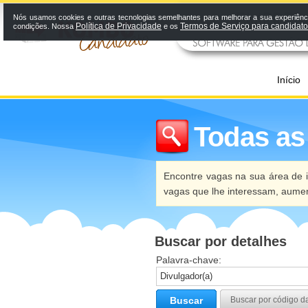
Nós usamos cookies e outras tecnologias semelhantes para melhorar a sua experiênci
Política de Privacidade
Termos de Serviço para candidat
condições. Nossa
e os
Início
Todas as
Encontre vagas na sua área de i
vagas que lhe interessam, aume
Buscar por detalhes
Palavra-chave:
Buscar
Buscar por código d