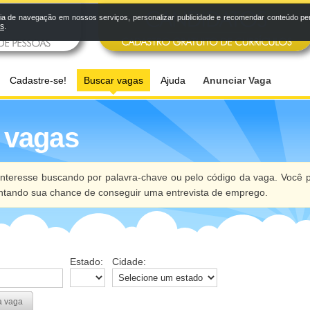
a de navegação em nossos serviços, personalizar publicidade e recomendar conteúdo pers
os
.
Cadastre-se!
Buscar vagas
Ajuda
Anunciar Vaga
 vagas
nteresse buscando por palavra-chave ou pelo código da vaga. Você p
ntando sua chance de conseguir uma entrevista de emprego.
Estado:
Cidade:
a vaga