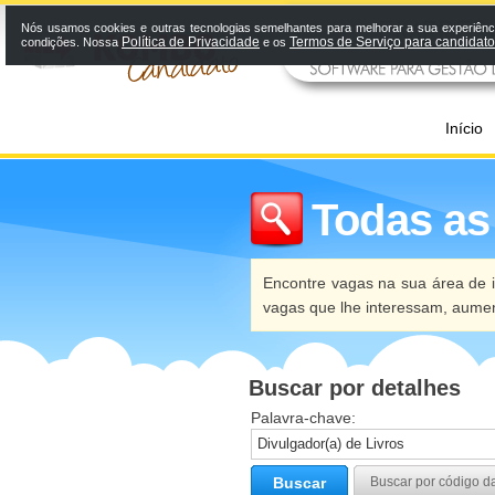
Nós usamos cookies e outras tecnologias semelhantes para melhorar a sua experiênci
Política de Privacidade
Termos de Serviço para candidat
condições. Nossa
e os
Início
Todas as
Encontre vagas na sua área de i
vagas que lhe interessam, aume
Buscar por detalhes
Palavra-chave:
Buscar
Buscar por código d