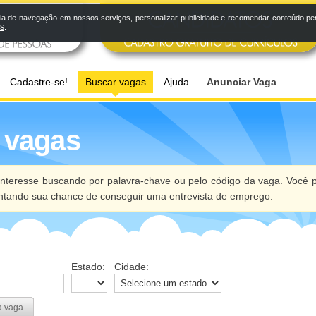
a de navegação em nossos serviços, personalizar publicidade e recomendar conteúdo pers
os
.
Cadastre-se!
Buscar vagas
Ajuda
Anunciar Vaga
 vagas
nteresse buscando por palavra-chave ou pelo código da vaga. Você p
ntando sua chance de conseguir uma entrevista de emprego.
Estado:
Cidade:
a vaga