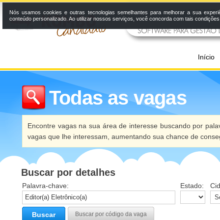
Nós usamos cookies e outras tecnologias semelhantes para melhorar a sua experi
conteúdo personalizado. Ao utilizar nossos serviços, você concorda com tais condiçõe
Início
Todas as vagas
Encontre vagas na sua área de interesse buscando por palav
vagas que lhe interessam, aumentando sua chance de conseg
Buscar por detalhes
Palavra-chave:
Estado:
Ci
Buscar
Buscar por código da vaga