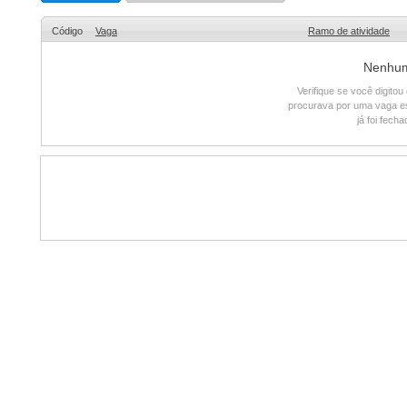
Código
Vaga
Ramo de atividade
Nenhum 
Verifique se você digito
procurava por uma vaga e
já foi fech