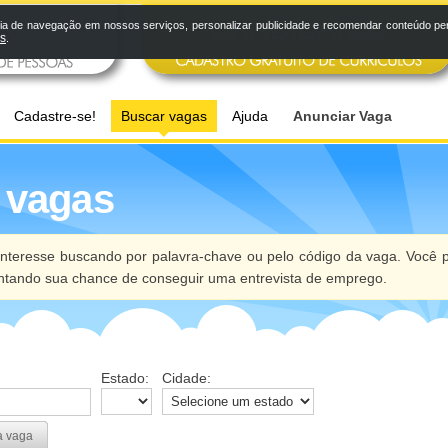
a de navegação em nossos serviços, personalizar publicidade e recomendar conteúdo pers
os
.
Cadastre-se!
Buscar vagas
Ajuda
Anunciar Vaga
 vagas
nteresse buscando por palavra-chave ou pelo código da vaga. Você p
ntando sua chance de conseguir uma entrevista de emprego.
Estado:
Cidade:
a vaga