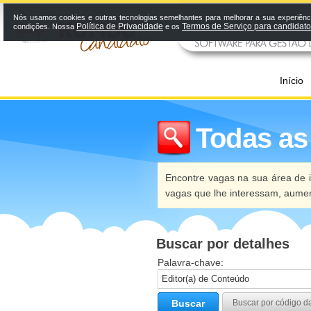
Nós usamos cookies e outras tecnologias semelhantes para melhorar a sua experiênci
Política de Privacidade
Termos de Serviço para candidat
condições. Nossa
e os
Início
Todas as
Encontre vagas na sua área de i
vagas que lhe interessam, aume
Buscar por detalhes
Palavra-chave:
Buscar
Buscar por código d