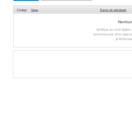
Código
Vaga
Ramo de atividade
Nenhum 
Verifique se você digito
procurava por uma vaga e
já foi fech