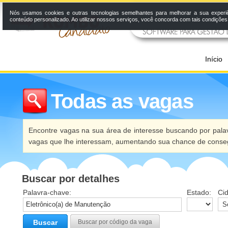
Nós usamos cookies e outras tecnologias semelhantes para melhorar a sua experi
conteúdo personalizado. Ao utilizar nossos serviços, você concorda com tais condiçõe
Início
Todas as vagas
Encontre vagas na sua área de interesse buscando por palav
vagas que lhe interessam, aumentando sua chance de conseg
Buscar por detalhes
Palavra-chave:
Estado:
Ci
Buscar
Buscar por código da vaga