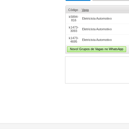
Código
Vaga
k5894-
Eletricista Automotivo
816
k1473-
Eletricista Automotivo
3093
k1473-
Eletricista Automotivo
4695
Novo! Grupos de Vagas no WhatsApp