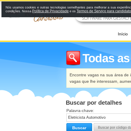
Nós usamos cookies e outras tecnologias semelhantes para melhorar a sua experiênci
Política de Privacidade
Termos de Serviço para candidat
condições. Nossa
e os
Início
Todas as
Encontre vagas na sua área de i
vagas que lhe interessam, aume
Buscar por detalhes
Palavra-chave:
Buscar
Buscar por código d