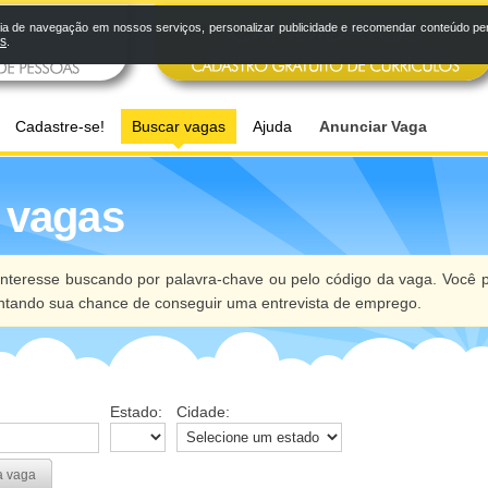
a de navegação em nossos serviços, personalizar publicidade e recomendar conteúdo pers
os
.
Cadastre-se!
Buscar vagas
Ajuda
Anunciar Vaga
 vagas
nteresse buscando por palavra-chave ou pelo código da vaga. Você p
ntando sua chance de conseguir uma entrevista de emprego.
Estado:
Cidade:
a vaga