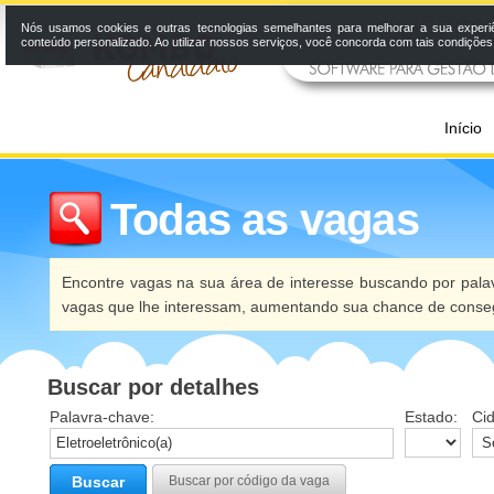
Nós usamos cookies e outras tecnologias semelhantes para melhorar a sua experi
conteúdo personalizado. Ao utilizar nossos serviços, você concorda com tais condiçõe
Início
Todas as vagas
Encontre vagas na sua área de interesse buscando por palav
vagas que lhe interessam, aumentando sua chance de conseg
Buscar por detalhes
Palavra-chave:
Estado:
Ci
Buscar
Buscar por código da vaga