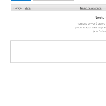
Código
Vaga
Ramo de atividade
Nenhum 
Verifique se você digito
procurava por uma vaga e
já foi fech