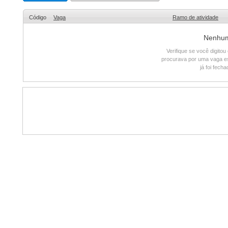
Código
Vaga
Ramo de atividade
Nenhum 
Verifique se você digito
procurava por uma vaga e
já foi fech