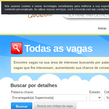
Nós usamos cookies e outras tecnologias semelhantes para melhorar a sua experi
conteúdo personalizado. Ao utilizar nossos serviços, você concorda com tais condiçõe
Início
Todas as vagas
Encontre vagas na sua área de interesse buscando por palav
vagas que lhe interessam, aumentando sua chance de conseg
Buscar por detalhes
Palavra-chave:
Estado:
Ci
Buscar
Buscar por código da vaga