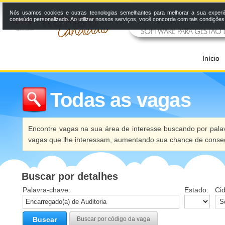
Nós usamos cookies e outras tecnologias semelhantes para melhorar a sua experi
conteúdo personalizado. Ao utilizar nossos serviços, você concorda com tais condiçõe
Início
Todas as vagas
Encontre vagas na sua área de interesse buscando por palav
vagas que lhe interessam, aumentando sua chance de conseg
Buscar por detalhes
Palavra-chave:
Estado:
Ci
Buscar
Buscar por código da vaga