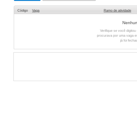
Código
Vaga
Ramo de atividade
Nenhum 
Verifique se você digito
procurava por uma vaga e
já foi fech