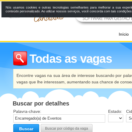
Nós usamos cookies e outras tecnologias semelhantes para melhorar a sua experi
conteúdo personalizado. Ao utilizar nossos serviços, você concorda com tais condiçõe
Início
Todas as vagas
Encontre vagas na sua área de interesse buscando por palav
vagas que lhe interessam, aumentando sua chance de conseg
Buscar por detalhes
Palavra-chave:
Estado:
Ci
Buscar
Buscar por código da vaga