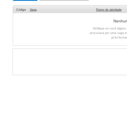
Código
Vaga
Ramo de atividade
Nenhum 
Verifique se você digito
procurava por uma vaga e
já foi fech