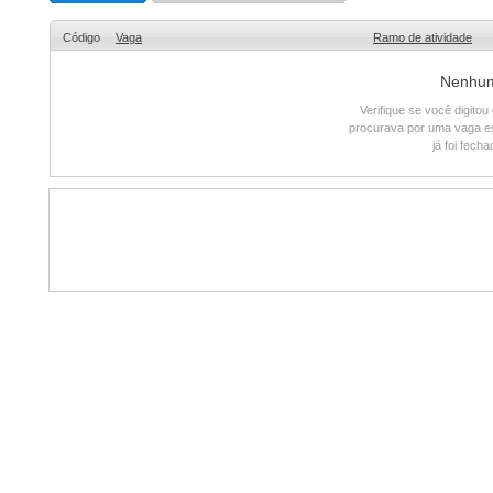
Código
Vaga
Ramo de atividade
Nenhum 
Verifique se você digito
procurava por uma vaga e
já foi fech