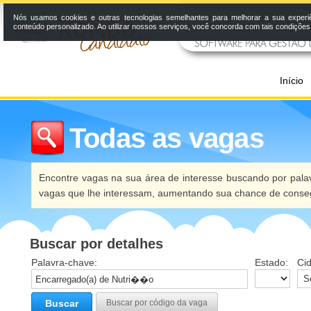
Nós usamos cookies e outras tecnologias semelhantes para melhorar a sua experi
conteúdo personalizado. Ao utilizar nossos serviços, você concorda com tais condiçõe
Início
Todas as vagas
Encontre vagas na sua área de interesse buscando por palav
vagas que lhe interessam, aumentando sua chance de conseg
Buscar por detalhes
Palavra-chave:
Estado:
Ci
Buscar
Buscar por código da vaga