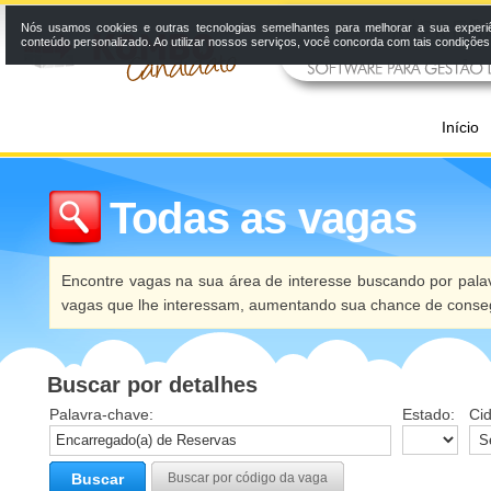
Nós usamos cookies e outras tecnologias semelhantes para melhorar a sua experi
conteúdo personalizado. Ao utilizar nossos serviços, você concorda com tais condiçõe
Início
Todas as vagas
Encontre vagas na sua área de interesse buscando por palav
vagas que lhe interessam, aumentando sua chance de conseg
Buscar por detalhes
Palavra-chave:
Estado:
Ci
Buscar
Buscar por código da vaga