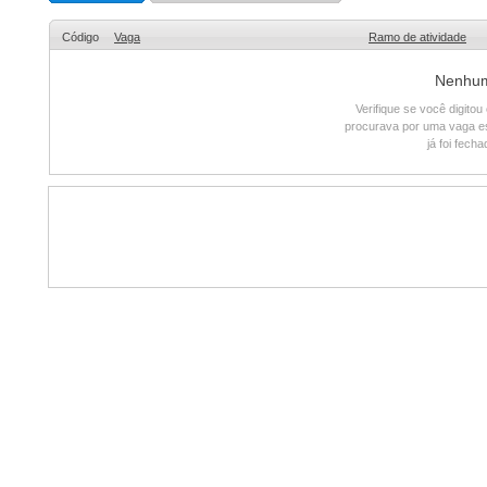
Código
Vaga
Ramo de atividade
Nenhum 
Verifique se você digito
procurava por uma vaga e
já foi fech