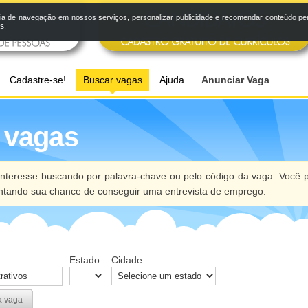
a de navegação em nossos serviços, personalizar publicidade e recomendar conteúdo pers
os
.
Cadastre-se!
Buscar vagas
Ajuda
Anunciar Vaga
 vagas
nteresse buscando por palavra-chave ou pelo código da vaga. Você p
ntando sua chance de conseguir uma entrevista de emprego.
Estado:
Cidade:
a vaga