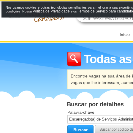
Nós usamos cookies e outras tecnologias semelhantes para melhorar a sua experiênci
Política de Privacidade
Termos de Serviço para candidat
condições. Nossa
e os
Início
Todas as
Encontre vagas na sua área de i
vagas que lhe interessam, aume
Buscar por detalhes
Palavra-chave:
Buscar
Buscar por código d