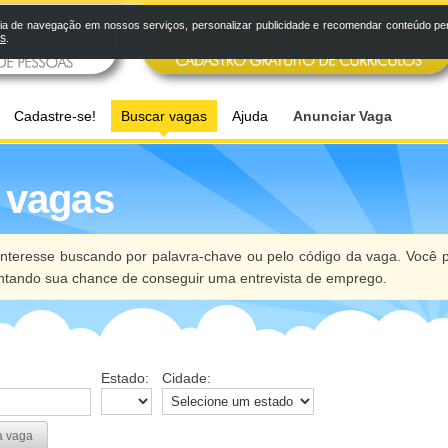
a de navegação em nossos serviços, personalizar publicidade e recomendar conteúdo pers
os
.
Cadastre-se!
Buscar vagas
Ajuda
Anunciar Vaga
 vagas
nteresse buscando por palavra-chave ou pelo código da vaga. Você p
ntando sua chance de conseguir uma entrevista de emprego.
Estado:
Cidade:
a vaga