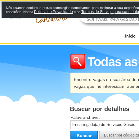
Nós usamos cookies e outras tecnologias semelhantes para melhorar a sua experiênci
Política de Privacidade
Termos de Serviço para candidat
condições. Nossa
e os
Início
Todas as
Encontre vagas na sua área de i
vagas que lhe interessam, aume
Buscar por detalhes
Palavra-chave:
Buscar
Buscar por código d