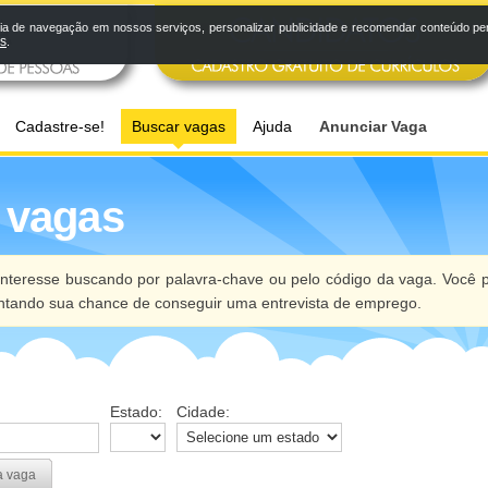
a de navegação em nossos serviços, personalizar publicidade e recomendar conteúdo pers
os
.
Cadastre-se!
Buscar vagas
Ajuda
Anunciar Vaga
 vagas
nteresse buscando por palavra-chave ou pelo código da vaga. Você p
ntando sua chance de conseguir uma entrevista de emprego.
Estado:
Cidade:
a vaga