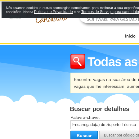
Nós usamos cookies e outras tecnologias semelhantes para melhorar a sua experiênci
Política de Privacidade
Termos de Serviço para candidat
condições. Nossa
e os
Início
Todas as
Encontre vagas na sua área de i
vagas que lhe interessam, aume
Buscar por detalhes
Palavra-chave:
Buscar
Buscar por código d