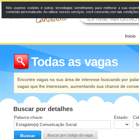
Nós usamos cookies e outras tecnologias semelhantes para melhorar a sua experi
conteúdo personalizado. Ao utilizar nossos serviços, você concorda com tais condiçõe
Início
Todas as vagas
Encontre vagas na sua área de interesse buscando por palav
vagas que lhe interessam, aumentando sua chance de conseg
Buscar por detalhes
Palavra-chave:
Estado:
Ci
Buscar
Buscar por código da vaga