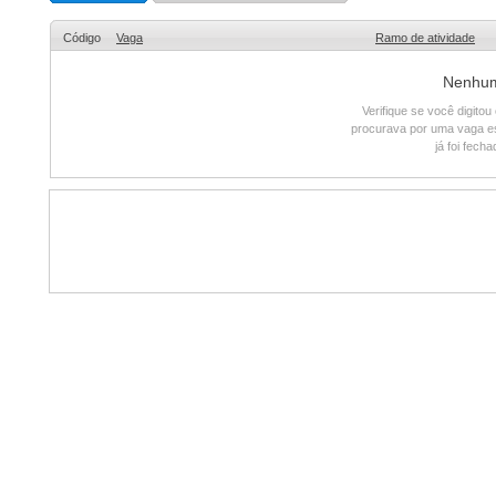
Código
Vaga
Ramo de atividade
Nenhum 
Verifique se você digito
procurava por uma vaga e
já foi fech