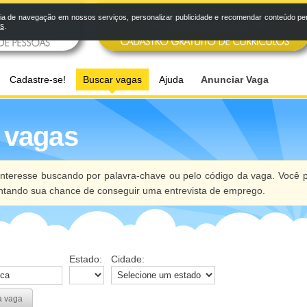
a de navegação em nossos serviços, personalizar publicidade e recomendar conteúdo pers
os
.
Cadastre-se!
Buscar vagas
Ajuda
Anunciar Vaga
 vagas
nteresse buscando por palavra-chave ou pelo código da vaga. Você p
ntando sua chance de conseguir uma entrevista de emprego.
Estado:
Cidade:
a vaga