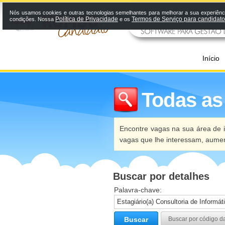
Nós usamos cookies e outras tecnologias semelhantes para melhorar a sua experiênci
Política de Privacidade
Termos de Serviço para candidat
condições. Nossa
e os
Início
Todas as
Encontre vagas na sua área de i
vagas que lhe interessam, aume
Buscar por detalhes
Palavra-chave:
Buscar
Buscar por código d