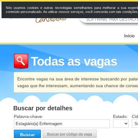
Nós usamos cookies e outras tecnologias semelhantes para melhorar a sua experi
conteúdo personalizado. Ao utilizar nossos serviços, você concorda com tais condiçõe
Início
Todas as vagas
Encontre vagas na sua área de interesse buscando por palav
vagas que lhe interessam, aumentando sua chance de conseg
Buscar por detalhes
Palavra-chave:
Estado:
Ci
Buscar
Buscar por código da vaga