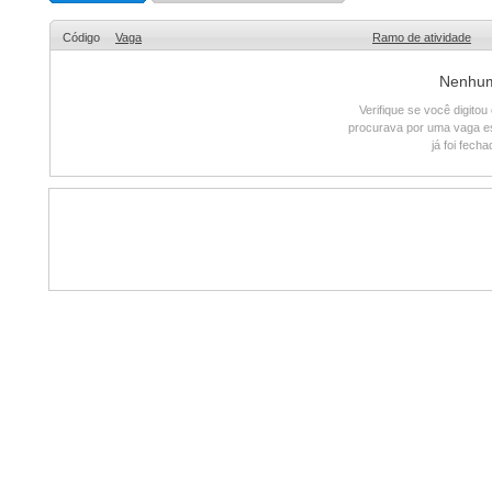
Código
Vaga
Ramo de atividade
Nenhum 
Verifique se você digito
procurava por uma vaga e
já foi fech