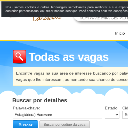
Nós usamos cookies e outras tecnologias semelhantes para melhorar a sua experi
conteúdo personalizado. Ao utilizar nossos serviços, você concorda com tais condiçõe
Início
Todas as vagas
Encontre vagas na sua área de interesse buscando por palav
vagas que lhe interessam, aumentando sua chance de conseg
Buscar por detalhes
Palavra-chave:
Estado:
Ci
Buscar
Buscar por código da vaga