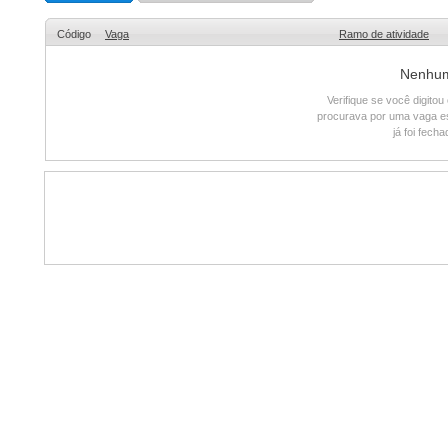
Código
Vaga
Ramo de atividade
Nenhum 
Verifique se você digito
procurava por uma vaga e
já foi fech