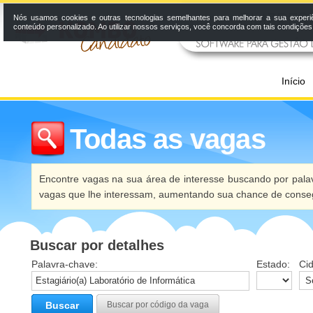
Nós usamos cookies e outras tecnologias semelhantes para melhorar a sua experi
conteúdo personalizado. Ao utilizar nossos serviços, você concorda com tais condiçõe
Início
Todas as vagas
Encontre vagas na sua área de interesse buscando por palav
vagas que lhe interessam, aumentando sua chance de conseg
Buscar por detalhes
Palavra-chave:
Estado:
Ci
Buscar
Buscar por código da vaga