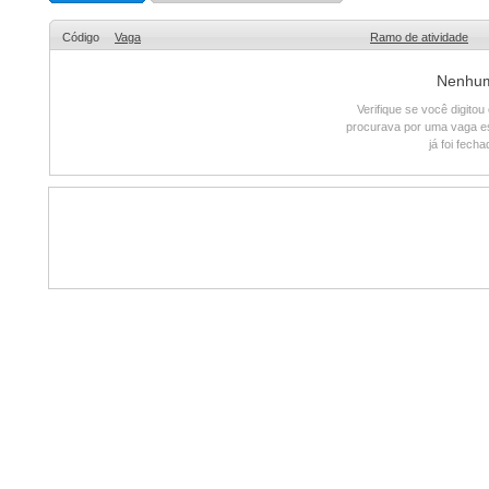
Código
Vaga
Ramo de atividade
Nenhum 
Verifique se você digito
procurava por uma vaga e
já foi fech