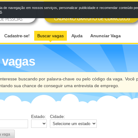
a de navegação em nossos serviços, personalizar publicidade e recomendar conteúdo pers
os
.
Cadastre-se!
Buscar vagas
Ajuda
Anunciar Vaga
 vagas
nteresse buscando por palavra-chave ou pelo código da vaga. Você p
ntando sua chance de conseguir uma entrevista de emprego.
Estado:
Cidade:
a vaga