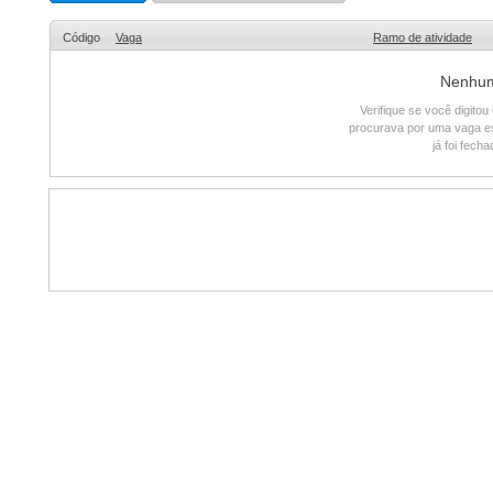
Código
Vaga
Ramo de atividade
Nenhum 
Verifique se você digito
procurava por uma vaga e
já foi fech