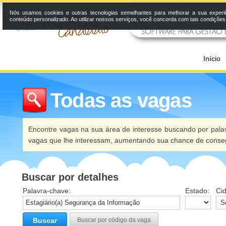
Nós usamos cookies e outras tecnologias semelhantes para melhorar a sua experi
conteúdo personalizado. Ao utilizar nossos serviços, você concorda com tais condiçõe
Início
Todas as vagas
Encontre vagas na sua área de interesse buscando por palav
vagas que lhe interessam, aumentando sua chance de conseg
Buscar por detalhes
Palavra-chave:
Estado:
Ci
Buscar
Buscar por código da vaga