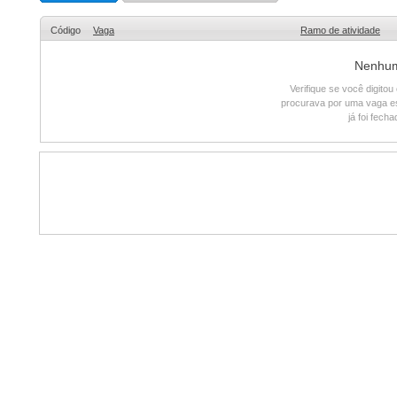
Código
Vaga
Ramo de atividade
Nenhum 
Verifique se você digito
procurava por uma vaga e
já foi fech