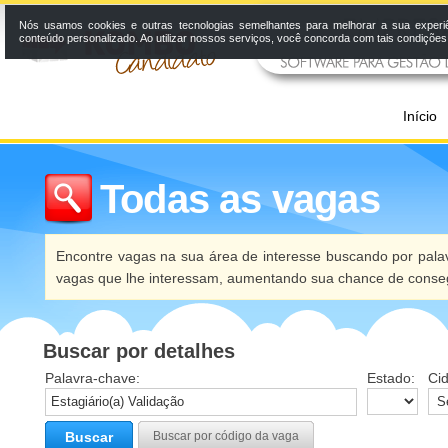
Nós usamos cookies e outras tecnologias semelhantes para melhorar a sua experi
conteúdo personalizado. Ao utilizar nossos serviços, você concorda com tais condiçõe
Início
Todas as vagas
Encontre vagas na sua área de interesse buscando por palav
vagas que lhe interessam, aumentando sua chance de conseg
Buscar por detalhes
Palavra-chave:
Estado:
Ci
Buscar
Buscar por código da vaga