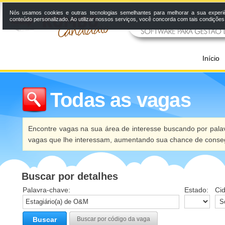
Nós usamos cookies e outras tecnologias semelhantes para melhorar a sua experi
conteúdo personalizado. Ao utilizar nossos serviços, você concorda com tais condiçõe
Início
Todas as vagas
Encontre vagas na sua área de interesse buscando por palav
vagas que lhe interessam, aumentando sua chance de conseg
Buscar por detalhes
Palavra-chave:
Estado:
Ci
Buscar
Buscar por código da vaga