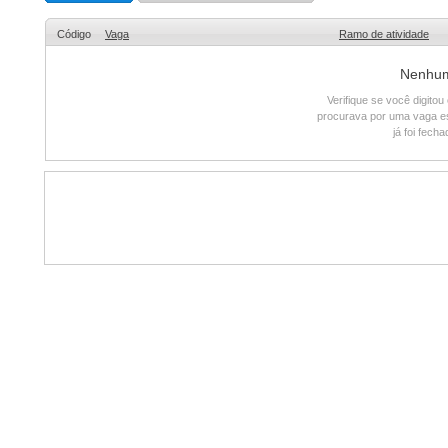
Código
Vaga
Ramo de atividade
Nenhum 
Verifique se você digito
procurava por uma vaga e
já foi fech