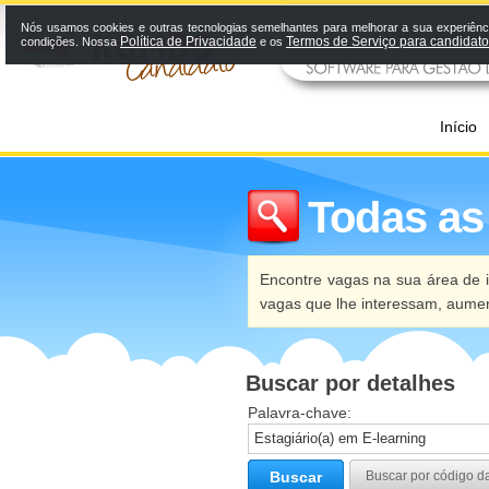
Nós usamos cookies e outras tecnologias semelhantes para melhorar a sua experiênci
Política de Privacidade
Termos de Serviço para candidat
condições. Nossa
e os
Início
Todas as
Encontre vagas na sua área de i
vagas que lhe interessam, aume
Buscar por detalhes
Palavra-chave:
Buscar
Buscar por código d