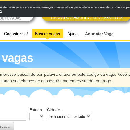
a de navegação em nossos serviços, personalizar publicidade e recomendar conteúdo pers
os
.
Cadastre-se!
Buscar vagas
Ajuda
Anunciar Vaga
 vagas
nteresse buscando por palavra-chave ou pelo código da vaga. Você p
ntando sua chance de conseguir uma entrevista de emprego.
Estado:
Cidade:
a vaga