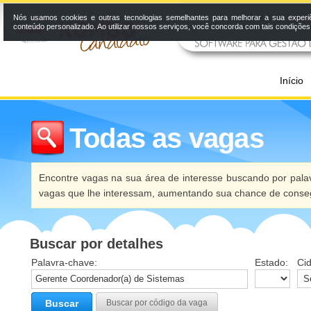
Nós usamos cookies e outras tecnologias semelhantes para melhorar a sua experi
conteúdo personalizado. Ao utilizar nossos serviços, você concorda com tais condiçõe
Início
Todas as vagas
Encontre vagas na sua área de interesse buscando por palav
vagas que lhe interessam, aumentando sua chance de conseg
Buscar por detalhes
Palavra-chave:
Estado:
Ci
Buscar
Buscar por código da vaga