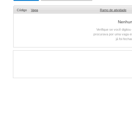
Código
Vaga
Ramo de atividade
Nenhum 
Verifique se você digito
procurava por uma vaga e
já foi fech