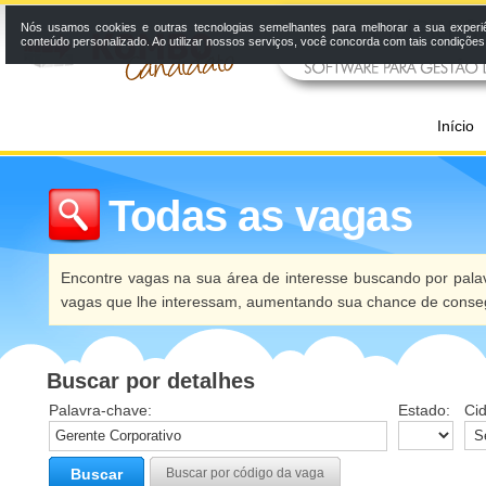
Nós usamos cookies e outras tecnologias semelhantes para melhorar a sua experi
conteúdo personalizado. Ao utilizar nossos serviços, você concorda com tais condiçõe
Início
Todas as vagas
Encontre vagas na sua área de interesse buscando por palav
vagas que lhe interessam, aumentando sua chance de conseg
Buscar por detalhes
Palavra-chave:
Estado:
Ci
Buscar
Buscar por código da vaga