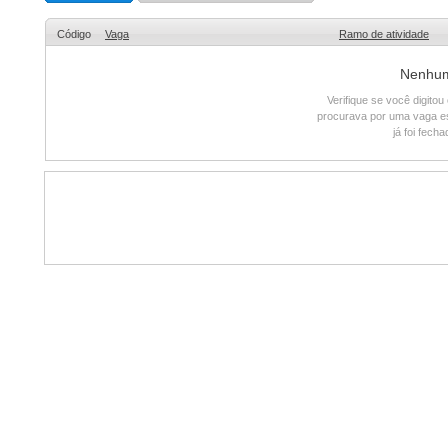
Código
Vaga
Ramo de atividade
Nenhum 
Verifique se você digito
procurava por uma vaga e
já foi fech