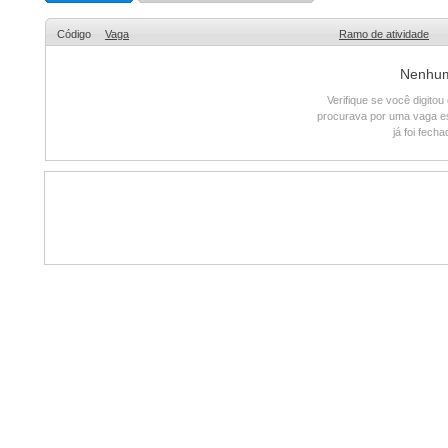
Código
Vaga
Ramo de atividade
Nenhum 
Verifique se você digito
procurava por uma vaga e
já foi fech