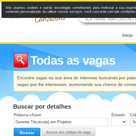
Nós usamos cookies e outras tecnologias semelhantes para melhorar a sua experi
conteúdo personalizado. Ao utilizar nossos serviços, você concorda com tais condiçõe
Início
Todas as vagas
Encontre vagas na sua área de interesse buscando por palav
vagas que lhe interessam, aumentando sua chance de conseg
Buscar por detalhes
Palavra-chave:
Estado:
Ci
Buscar
Buscar por código da vaga