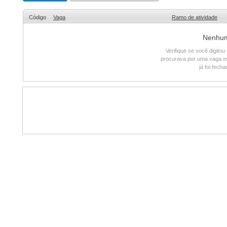
Código
Vaga
Ramo de atividade
Nenhum 
Verifique se você digito
procurava por uma vaga e
já foi fech