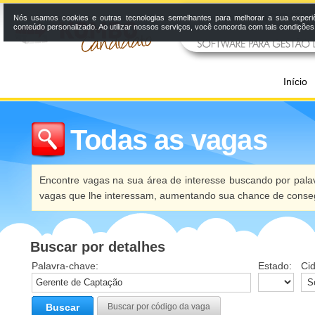
Nós usamos cookies e outras tecnologias semelhantes para melhorar a sua experi
conteúdo personalizado. Ao utilizar nossos serviços, você concorda com tais condiçõe
Início
Todas as vagas
Encontre vagas na sua área de interesse buscando por palav
vagas que lhe interessam, aumentando sua chance de conseg
Buscar por detalhes
Palavra-chave:
Estado:
Ci
Buscar
Buscar por código da vaga