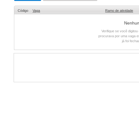
Código
Vaga
Ramo de atividade
Nenhum 
Verifique se você digito
procurava por uma vaga e
já foi fech