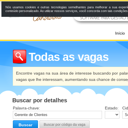
Nós usamos cookies e outras tecnologias semelhantes para melhorar a sua experi
conteúdo personalizado. Ao utilizar nossos serviços, você concorda com tais condiçõe
Início
Todas as vagas
Encontre vagas na sua área de interesse buscando por palav
vagas que lhe interessam, aumentando sua chance de conseg
Buscar por detalhes
Palavra-chave:
Estado:
Ci
Buscar
Buscar por código da vaga