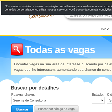
Nós usamos cookies e outras tecnologias semelhantes para melhorar a sua experi
conteúdo personalizado. Ao utilizar nossos serviços, você concorda com tais condiçõe
Início
Todas as vagas
Encontre vagas na sua área de interesse buscando por palav
vagas que lhe interessam, aumentando sua chance de conseg
Buscar por detalhes
Palavra-chave:
Estado:
Ci
Buscar
Buscar por código da vaga