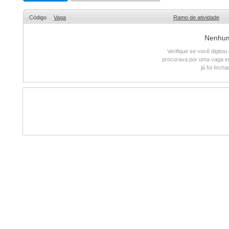
Código
Vaga
Ramo de atividade
Nenhum 
Verifique se você digito
procurava por uma vaga e
já foi fech