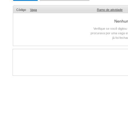
Código
Vaga
Ramo de atividade
Nenhum 
Verifique se você digito
procurava por uma vaga e
já foi fech