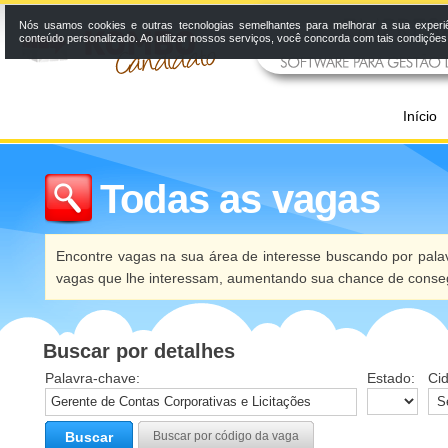
Nós usamos cookies e outras tecnologias semelhantes para melhorar a sua experi
conteúdo personalizado. Ao utilizar nossos serviços, você concorda com tais condiçõe
Início
Todas as vagas
Encontre vagas na sua área de interesse buscando por palav
vagas que lhe interessam, aumentando sua chance de conseg
Buscar por detalhes
Palavra-chave:
Estado:
Ci
Buscar
Buscar por código da vaga