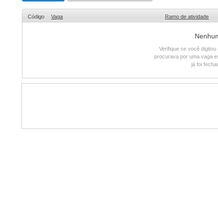
Código
Vaga
Ramo de atividade
Nenhum 
Verifique se você digito
procurava por uma vaga e
já foi fech