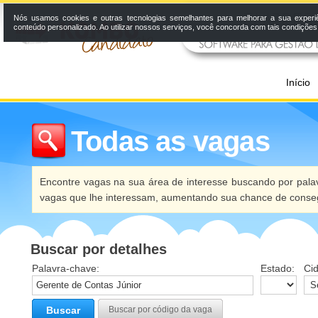
Nós usamos cookies e outras tecnologias semelhantes para melhorar a sua experi
conteúdo personalizado. Ao utilizar nossos serviços, você concorda com tais condiçõe
Início
Todas as vagas
Encontre vagas na sua área de interesse buscando por palav
vagas que lhe interessam, aumentando sua chance de conseg
Buscar por detalhes
Palavra-chave:
Estado:
Ci
Buscar
Buscar por código da vaga