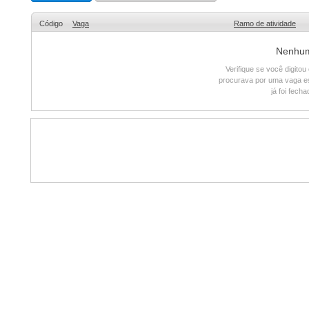
Código
Vaga
Ramo de atividade
Nenhum 
Verifique se você digito
procurava por uma vaga e
já foi fech