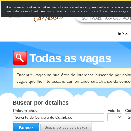
Nós usamos cookies e outras tecnologias semelhantes para melhorar a sua experi
conteúdo personalizado. Ao utilizar nossos serviços, você concorda com tais condiçõe
Início
Todas as vagas
Encontre vagas na sua área de interesse buscando por palav
vagas que lhe interessam, aumentando sua chance de conseg
Buscar por detalhes
Palavra-chave:
Estado:
Ci
Buscar
Buscar por código da vaga