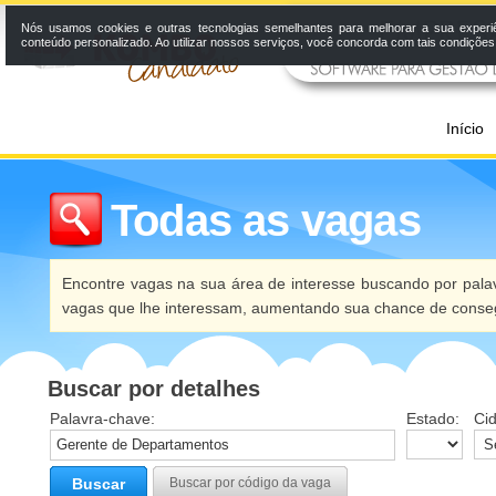
Nós usamos cookies e outras tecnologias semelhantes para melhorar a sua experi
conteúdo personalizado. Ao utilizar nossos serviços, você concorda com tais condiçõe
Início
Todas as vagas
Encontre vagas na sua área de interesse buscando por palav
vagas que lhe interessam, aumentando sua chance de conseg
Buscar por detalhes
Palavra-chave:
Estado:
Ci
Buscar
Buscar por código da vaga