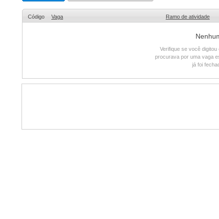
Código
Vaga
Ramo de atividade
Nenhum 
Verifique se você digito
procurava por uma vaga e
já foi fech