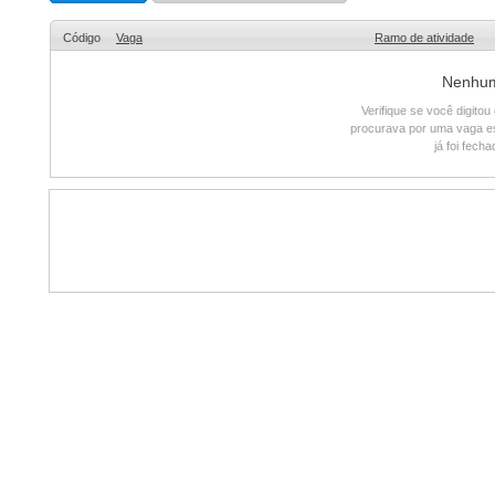
Código
Vaga
Ramo de atividade
Nenhum 
Verifique se você digito
procurava por uma vaga e
já foi fech