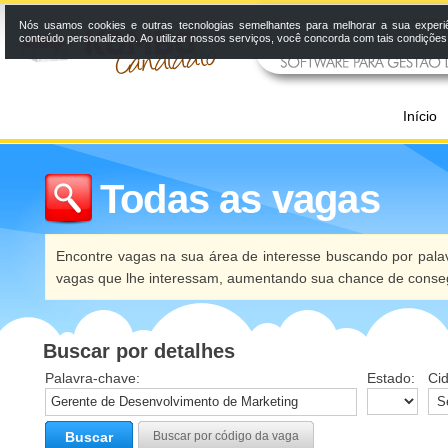
Nós usamos cookies e outras tecnologias semelhantes para melhorar a sua experi
conteúdo personalizado. Ao utilizar nossos serviços, você concorda com tais condiçõe
Início
Todas as vagas
Encontre vagas na sua área de interesse buscando por palav
vagas que lhe interessam, aumentando sua chance de conseg
Buscar por detalhes
Palavra-chave:
Estado:
Ci
Buscar
Buscar por código da vaga