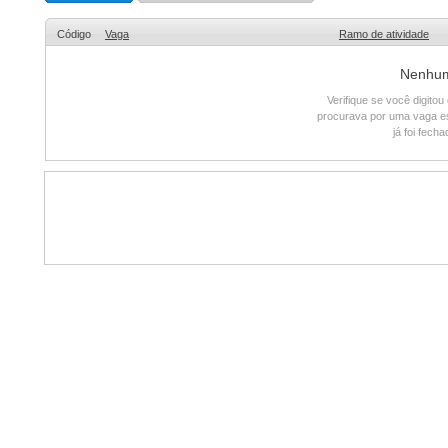
Código
Vaga
Ramo de atividade
Nenhum 
Verifique se você digito
procurava por uma vaga e
já foi fech