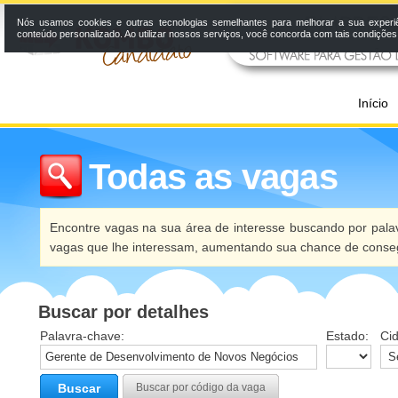
Nós usamos cookies e outras tecnologias semelhantes para melhorar a sua experi
conteúdo personalizado. Ao utilizar nossos serviços, você concorda com tais condiçõe
Início
Todas as vagas
Encontre vagas na sua área de interesse buscando por palav
vagas que lhe interessam, aumentando sua chance de conseg
Buscar por detalhes
Palavra-chave:
Estado:
Ci
Buscar
Buscar por código da vaga