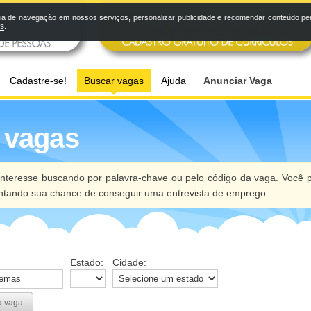
a de navegação em nossos serviços, personalizar publicidade e recomendar conteúdo pers
os
.
Cadastre-se!
Buscar vagas
Ajuda
Anunciar Vaga
 vagas
nteresse buscando por palavra-chave ou pelo código da vaga. Você p
ntando sua chance de conseguir uma entrevista de emprego.
Estado:
Cidade:
a vaga