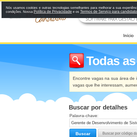
Nós usamos cookies e outras tecnologias semelhantes para melhorar a sua experiênci
Política de Privacidade
Termos de Serviço para candidat
condições. Nossa
e os
Início
Todas as
Encontre vagas na sua área de i
vagas que lhe interessam, aume
Buscar por detalhes
Palavra-chave:
Buscar
Buscar por código d