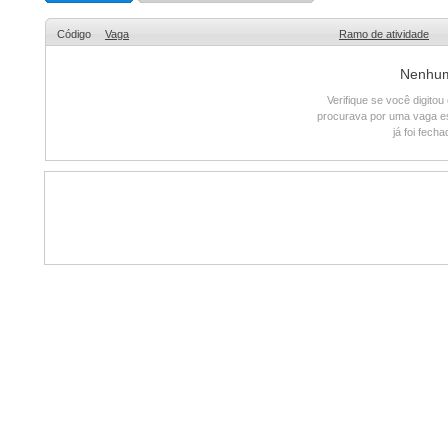
Código
Vaga
Ramo de atividade
Nenhum 
Verifique se você digito
procurava por uma vaga e
já foi fech