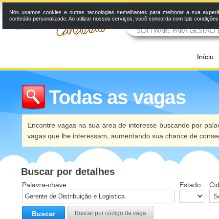
Nós usamos cookies e outras tecnologias semelhantes para melhorar a sua experi
conteúdo personalizado. Ao utilizar nossos serviços, você concorda com tais condiçõe
Início
Todas as vagas
Encontre vagas na sua área de interesse buscando por palav
vagas que lhe interessam, aumentando sua chance de conseg
Buscar por detalhes
Palavra-chave:
Estado:
Ci
Buscar
Buscar por código da vaga