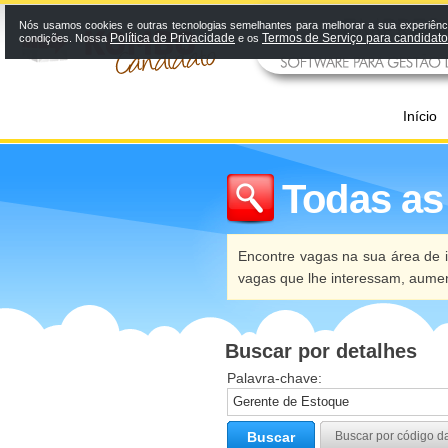
Nós usamos cookies e outras tecnologias semelhantes para melhorar a sua experiênci
Política de Privacidade
Termos de Serviço para candidat
condições. Nossa
e os
Início
Todas as
Encontre vagas na sua área de i
vagas que lhe interessam, aume
Buscar por detalhes
Palavra-chave:
Buscar
Buscar por código d