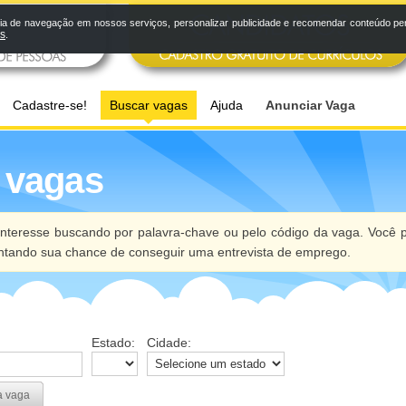
a de navegação em nossos serviços, personalizar publicidade e recomendar conteúdo pers
os
.
Cadastre-se!
Buscar vagas
Ajuda
Anunciar Vaga
 vagas
nteresse buscando por palavra-chave ou pelo código da vaga. Você p
ntando sua chance de conseguir uma entrevista de emprego.
Estado:
Cidade:
a vaga