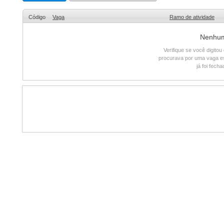
Código
Vaga
Ramo de atividade
Nenhum 
Verifique se você digito
procurava por uma vaga e
já foi fech