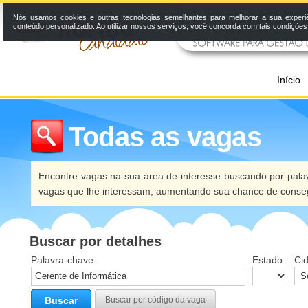
Nós usamos cookies e outras tecnologias semelhantes para melhorar a sua experi
conteúdo personalizado. Ao utilizar nossos serviços, você concorda com tais condiçõe
Início
Todas as vagas
Encontre vagas na sua área de interesse buscando por palav
vagas que lhe interessam, aumentando sua chance de conseg
Buscar por detalhes
Palavra-chave:
Estado:
Ci
Buscar
Buscar por código da vaga