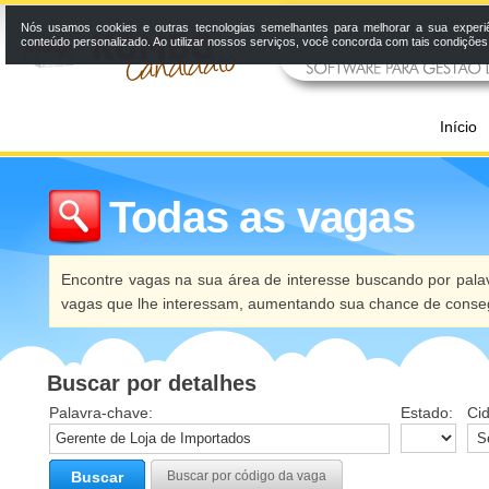
Nós usamos cookies e outras tecnologias semelhantes para melhorar a sua experi
conteúdo personalizado. Ao utilizar nossos serviços, você concorda com tais condiçõe
Início
Todas as vagas
Encontre vagas na sua área de interesse buscando por palav
vagas que lhe interessam, aumentando sua chance de conseg
Buscar por detalhes
Palavra-chave:
Estado:
Ci
Buscar
Buscar por código da vaga