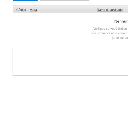
Código
Vaga
Ramo de atividade
Nenhum 
Verifique se você digito
procurava por uma vaga e
já foi fech