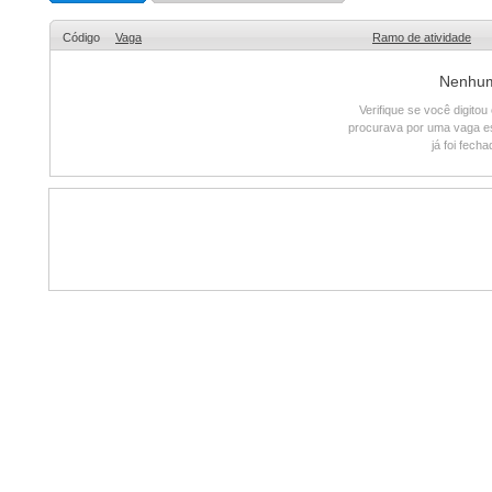
Código
Vaga
Ramo de atividade
Nenhum 
Verifique se você digito
procurava por uma vaga e
já foi fech