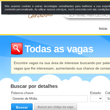
Nós usamos cookies e outras tecnologias semelhantes para melhorar a sua experi
conteúdo personalizado. Ao utilizar nossos serviços, você concorda com tais condiçõe
Início
Todas as vagas
Encontre vagas na sua área de interesse buscando por palav
vagas que lhe interessam, aumentando sua chance de conseg
Buscar por detalhes
Palavra-chave:
Estado:
Ci
Buscar
Buscar por código da vaga