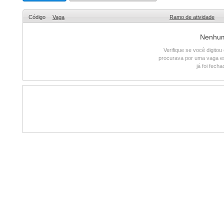
Código
Vaga
Ramo de atividade
Nenhum 
Verifique se você digito
procurava por uma vaga e
já foi fech