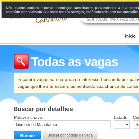
Nós usamos cookies e outras tecnologias semelhantes para melhorar a sua experi
conteúdo personalizado. Ao utilizar nossos serviços, você concorda com tais condiçõe
Início
Todas as vagas
Encontre vagas na sua área de interesse buscando por palav
vagas que lhe interessam, aumentando sua chance de conseg
Buscar por detalhes
Palavra-chave:
Estado:
Ci
Buscar
Buscar por código da vaga